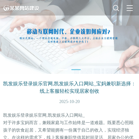
凯发娱乐登录娱乐官网,凯发娱乐入口网站_宝妈兼职新选择：
线上客服轻松实现居家创收
2025-10-20
凯发娱乐登录娱乐官网,凯发娱乐入口网站_
对于许多宝妈而言，兼顾家庭与工作始终是一道难题。既要悉心照顾
孩子的饮食起居，又希望能拥有一份属于自己的收入，实现经济独
立。在这样的需求下，线上客服兼职凭借其时间灵活、居家办公的优