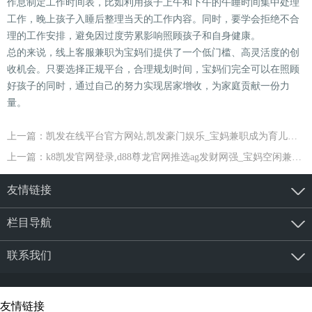
作息制定工作时间表，比如利用孩子上午和下午的午睡时间集中处理
工作，晚上孩子入睡后整理当天的工作内容。同时，要学会拒绝不合
理的工作安排，避免因过度劳累影响照顾孩子和自身健康。
总的来说，线上客服兼职为宝妈们提供了一个低门槛、高灵活度的创
收机会。只要选择正规平台，合理规划时间，宝妈们完全可以在照顾
好孩子的同时，通过自己的努力实现居家增收，为家庭贡献一份力
量。
上一篇：凯发在线平台官方网站,凯发豪门娱乐_宝妈兼职成为育儿博主：分享育儿经验实现自我价值与收入双丰收
上一篇：k8凯发官网登录,d88尊龙官网推选ag发财网强_宝妈空闲兼职首选：线上客服，时间灵活月入稳定
友情链接
栏目导航
联系我们
友情链接