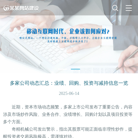
多家公司动态汇总：业绩、回购、投资与减持信息一览
2025-06-14
近期，资本市场动态频繁，多家上市公司发布了重要公告，内容
涉及市场炒作风险、业务合作、业绩增长、回购计划以及项目投资等
多个方面。
奇精机械公司发出警示，指出其股票可能正面临非理性炒作，提
醒投资者交易风险极高，需谨慎对待。