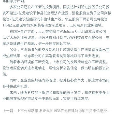
东的减持计划。
多家公司还公布了新的投资项目。国安达计划通过控股子公司投
资不超过2亿元建设平和县低空经济产业园，浩物股份全资子公司则拟
投资2亿元建设新能源汽车曲轴生产线。华立股份下属公司也将投资
1.54亿元建设智慧水务装备研发制造项目，以拓展新的业务领域。
在国际合作方面，天元智能拟与Wehrhahn GmbH设立合资公司，
以扩大海外业务渠道。华纬科技则计划与万安科技设立合资公司，在
摩洛哥建设生产基地，进一步拓展国际市场。
另外，三角防务的航空发动机叶片精密锻造生产线锻造设备已完
成热载试车，标志着公司在高端装备制造领域取得了重要进展。
随着市场环境的不断变化，上市公司的发展策略也在不断调整。
投资者应密切关注市场动态，理性分析公告信息，做出明智的投资决
策。
同时，企业也应加强内部管理，提升核心竞争力，以应对市场的
各种挑战和机遇。
未来，随着科技的不断进步和市场的深入发展，相信将有更多企
业能够在激烈的市场竞争中脱颖而出，实现可持续发展。
上一篇：上市公司动态 君正集团1936亿元投建能源项目拓维信息澄清重大资产重组不实