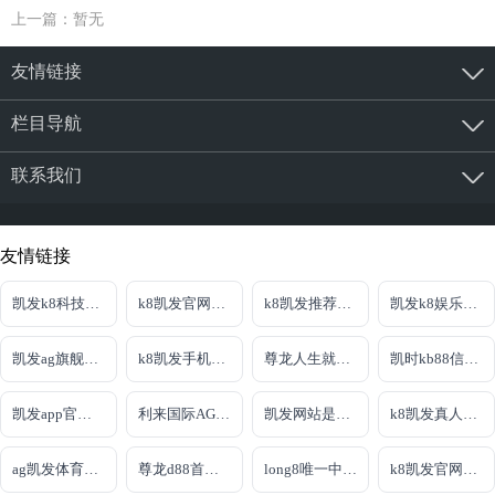
上一篇：暂无
友情链接
栏目导航
联系我们
友情链接
凯发k8科技有限公司
k8凯发官网登录
k8凯发推荐娱乐真人
凯发k8娱乐最新登录首页
凯发ag旗舰厅网站下载
k8凯发手机网页版
尊龙人生就得博
凯时kb88信誉平台
凯发app官网登录
利来国际AG真人旗舰厅
凯发网站是多少
k8凯发真人娱乐手机首页
ag凯发体育线路检测
尊龙d88首选AG发财网
long8唯一中国官方网站
k8凯发官网手机app