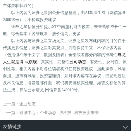
主体关联获取的）
以上内容为证券之星据公开信息整理，由AI算法生成（网信算备
240019号），不构成投资建议。
证券之星估值分析提示ST中南盈利能力较差，未来营收成长性一
般。综合基本面各维度看，股价偏高。更多
以上内容与证券之星立场无关。证券之星发布此内容的目的在于
传播更多信息，证券之星对其观点、判断保持中立，不保证该内容
（包括但不限于文字、数据及图表）全部或者部分内容的准确性
尊龙
人生就是博!ag旗舰
、真实性、完整性
公司动态
、有效性、及时性、原
创性等。相关内容不对各位读者构成任何投资建议，据此操作，风险
自担。股市有风险，投资需谨慎。如对该内容存在异议，或发现违法
及不良信息，请发送邮件至，我们将安排核实处理。如该文标记为算
法生成，算法公示请见 网信算备240019号。
上一篇：企业动态
上一篇：资讯中心：企业动态--快科技--科技改变未来
友情链接